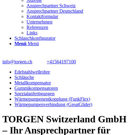
Adresse
Ansprechpartner Schweiz
Ansprechpartner Deutschland
Kontaktformular
Unternehmen
Referenzen
Links
Schlauchkonfigurator
Menü
Menü
info@torgen.ch
+41564197100
Edelstahlwellrohre
Schläuche
Metallkompensator
Gummikompensatoren
Spezialanfertigungen
Wärmepumpenentkopplung (FunkFlex)
Wärmepumpenverbindung (GreatGlider)
TORGEN Switzerland GmbH
– Ihr Ansprechpartner für