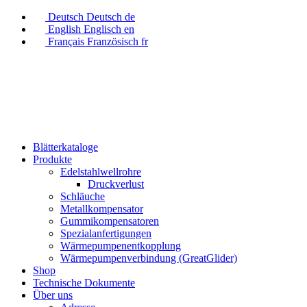
Deutsch
Deutsch
de
English
Englisch
en
Français
Französisch
fr
Blätterkataloge
Produkte
Edelstahlwellrohre
Druckverlust
Schläuche
Metallkompensator
Gummikompensatoren
Spezialanfertigungen
Wärmepumpenentkopplung
Wärmepumpenverbindung (GreatGlider)
Shop
Technische Dokumente
Über uns