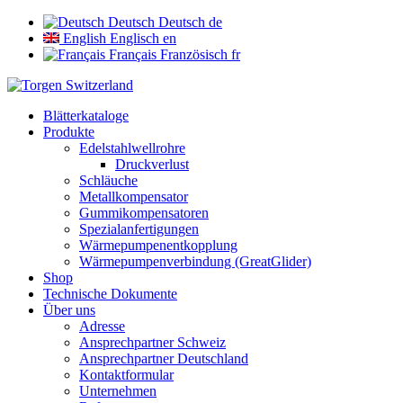
Deutsch
Deutsch
de
English
Englisch
en
Français
Französisch
fr
Blätterkataloge
Produkte
Edelstahlwellrohre
Druckverlust
Schläuche
Metallkompensator
Gummikompensatoren
Spezialanfertigungen
Wärmepumpenentkopplung
Wärmepumpenverbindung (GreatGlider)
Shop
Technische Dokumente
Über uns
Adresse
Ansprechpartner Schweiz
Ansprechpartner Deutschland
Kontaktformular
Unternehmen